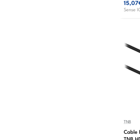
15,07
Sense I
TNB
Cable 
TNB H