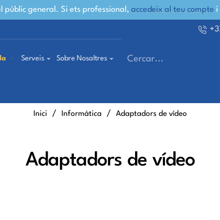
 públic general. Si ets professional,
accedeix al teu compte
i
+3
la
Serveis
Sobre Nosaltres
Cercar...
home
Inici
Informàtica
Adaptadors de vídeo
Adaptadors de vídeo