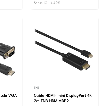
Sense IGI:14,42€
TNB
ascle VGA
Cable HDMI- mini DisplayPort 4K
2m TNB HDMIMDP2