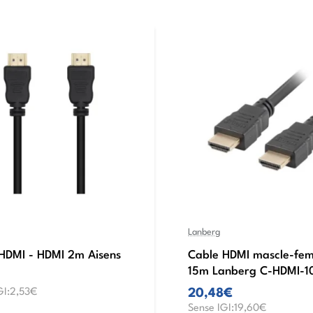
Lanberg
HDMI - HDMI 2m Aisens
Cable HDMI mascle-fem
15m Lanberg C-HDMI-
GI:2,53€
20,48€
Sense IGI:19,60€