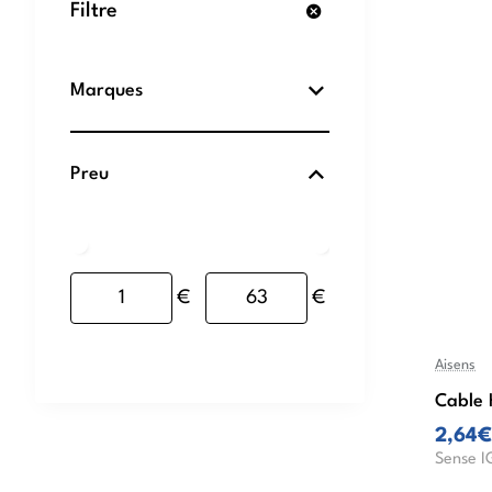
Filtre
Marques
Preu
€
€
Aisens
Cable 
2,64€
Sense I