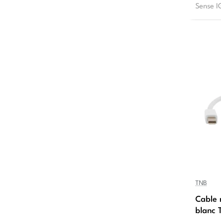
Sense I
TNB
Cable 
blanc