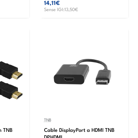
14,11€
Sense IGI:13,50€
TNB
m TNB
Cable DisplayPort a HDMI TNB
DPHDMI