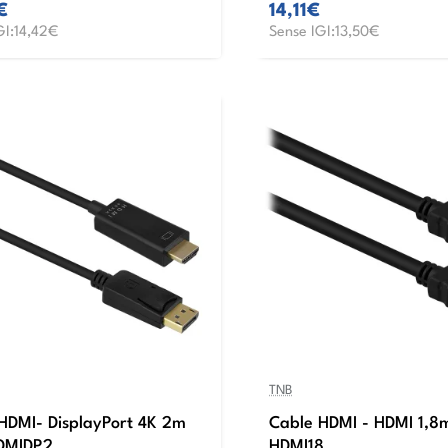
€
14,11€
GI:14,42€
Sense IGI:13,50€
TNB
HDMI- DisplayPort 4K 2m
Cable HDMI - HDMI 1,8
DMIDP2
HDMI18