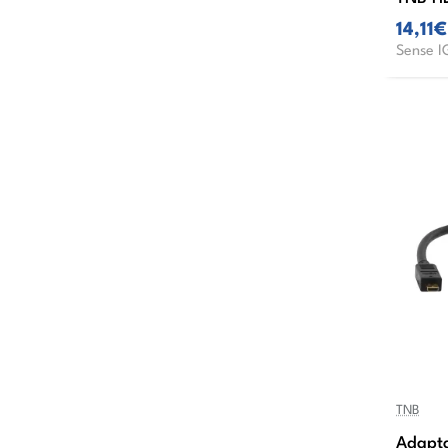
14,11€
Sense I
TNB
Adapt