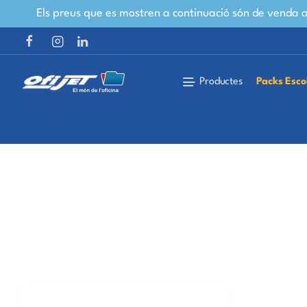
Els preus que es mostren a continuació són de venda al
Productes
Packs Esco