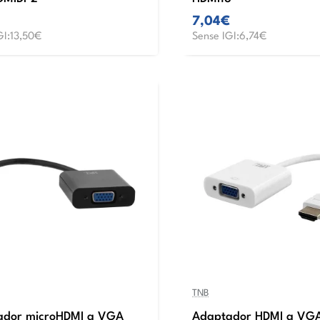
7,04€
GI:13,50€
Sense IGI:6,74€
TNB
ador microHDMI a VGA
Adaptador HDMI a VGA