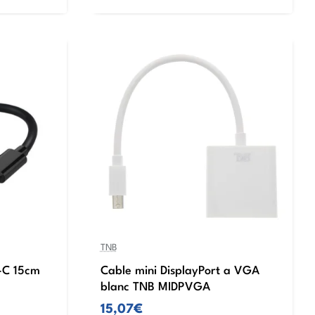
TNB
-C 15cm
Cable mini DisplayPort a VGA
blanc TNB MIDPVGA
15,07€