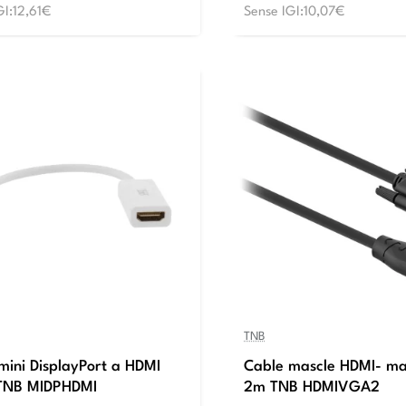
GI:12,61€
Sense IGI:10,07€
TNB
mini DisplayPort a HDMI
Cable mascle HDMI- m
 TNB MIDPHDMI
2m TNB HDMIVGA2