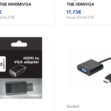
 TNB MIHDMIVGA
TNB HDMIVGA
€
17,73€
GI:16,97€
Sense IGI:16,97€
Gembird