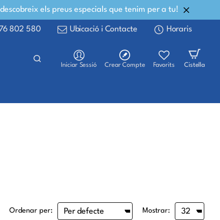
 descobreix els preus especials que tenim per a tu!
76 802 580
Ubicació i Contacte
Horaris
Iniciar Sessió
Crear Compte
Favorits
Cistella
Ordenar per:
Mostrar: