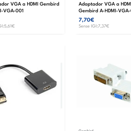
ador VGA a HDMI Gembird
Adaptador VGA a HDM
I-VGA-001
Gembird A-HDMI-VGA-
7,70€
GI:5,61€
Sense IGI:7,37€