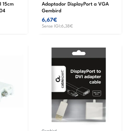
I 15cm
Adaptador DisplayPort a VGA
04
Gembird
6,67€
Sense IGI:6,38€