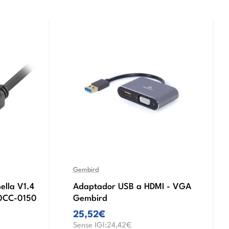
Gembird
ella V1.4
Adaptador USB a HDMI - VGA
10CC-0150
Gembird
25,52€
Sense IGI:24,42€