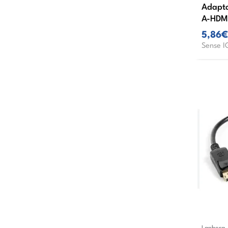
Adapt
A-HDM
5,86€
Sense I