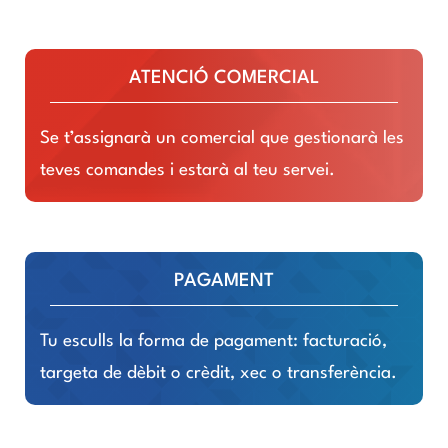
ATENCIÓ COMERCIAL
Se t’assignarà un comercial que gestionarà les
teves comandes i estarà al teu servei.
PAGAMENT
Tu esculls la forma de pagament: facturació,
targeta de dèbit o crèdit, xec o transferència.