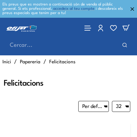
Els preus que es mostren a continuació són de venda al públic
general. Si ets professional,
accedeix al teu compte
i descobreix els
preus especials que tenim per a tu!
Cercar...
home
Inici
Papereria
Felicitacions
Felicitacions