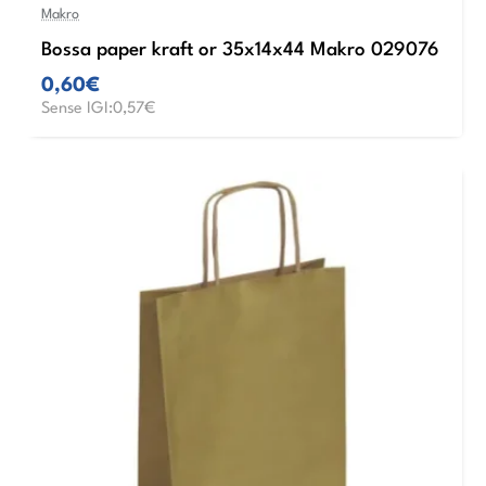
Makro
Bossa paper kraft or 35x14x44 Makro 029076
0,60€
Sense IGI:0,57€