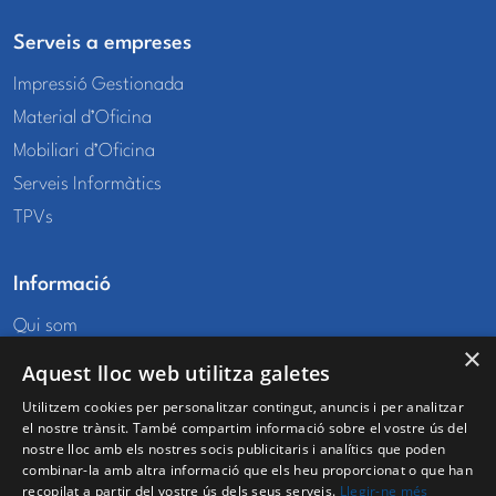
Serveis a empreses
Impressió Gestionada
Material d’Oficina
Mobiliari d’Oficina
Serveis Informàtics
TPVs
Informació
Qui som
×
Ubicació i contacte
Aquest lloc web utilitza galetes
Utilitzem cookies per personalitzar contingut, anuncis i per analitzar
Zona usuaris
el nostre trànsit. També compartim informació sobre el vostre ús del
nostre lloc amb els nostres socis publicitaris i analítics que poden
El meu compte
combinar-la amb altra informació que els heu proporcionat o que han
Les meves comandes
recopilat a partir del vostre ús dels seus serveis.
Llegir-ne més