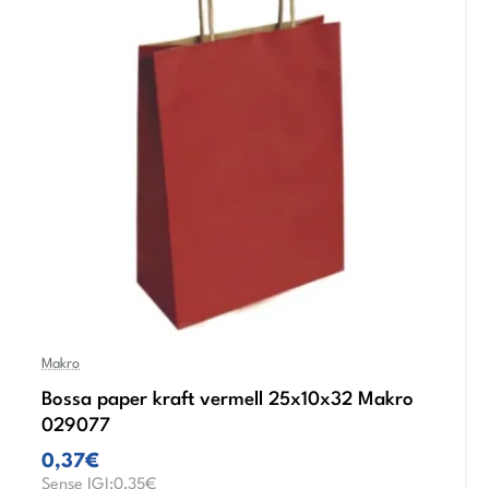
Makro
Bossa paper kraft vermell 25x10x32 Makro
029077
0,37€
Sense IGI:0,35€