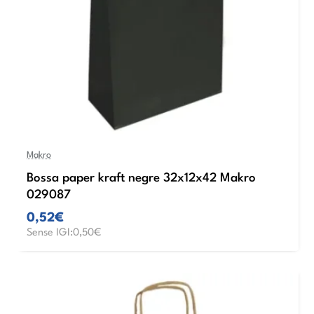
Makro
Bossa paper kraft negre 32x12x42 Makro
029087
0,52€
Sense IGI:0,50€