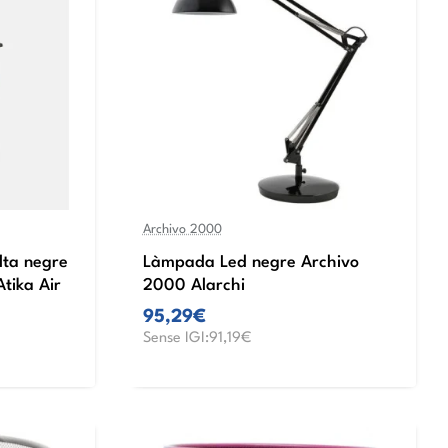
Archivo 2000
lta negre
Làmpada Led negre Archivo
tika Air
2000 Alarchi
95,29€
Sense IGI:91,19€