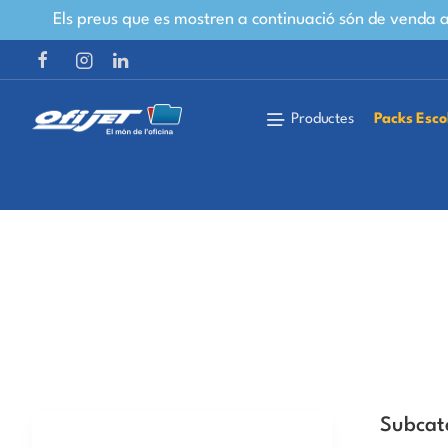
Els preus que es mostren a continuació són de venda al
Productes
Packs Esco
Subcat