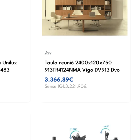
Dvo
 Unilux
Taula reunió 2400x120x750
4483
913TR4124NMA Vigo DV913 Dvo
3.366,89€
Sense IGI:3.221,90€