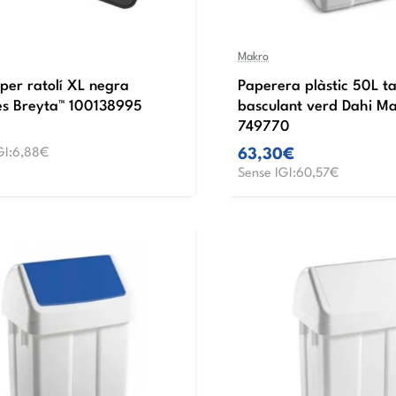
Makro
 per ratolí XL negra
Paperera plàstic 50L t
es Breyta™ 100138995
basculant verd Dahi M
749770
GI:6,88€
63,30€
Sense IGI:60,57€