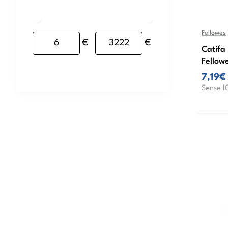
Fellowes
€
€
Catifa
Fellow
7,19€
Sense I