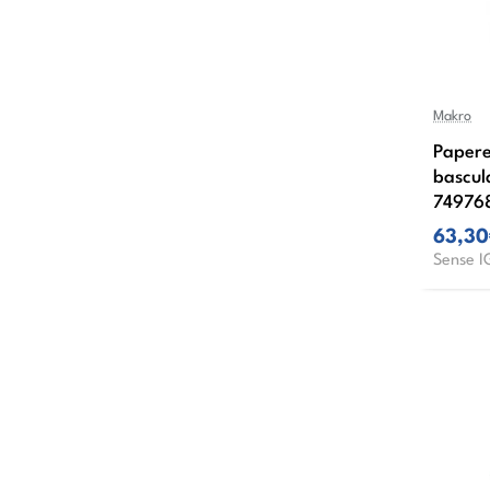
Makro
Papere
bascul
74976
63,3
Sense I