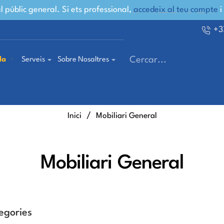
 públic general. Si ets professional,
accedeix al teu compte
i
+3
la
Serveis
Sobre Nosaltres
Cercar...
home
Inici
Mobiliari General
Mobiliari General
egories