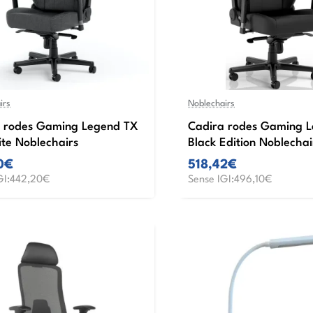
irs
Noblechairs
 rodes Gaming Legend TX
Cadira rodes Gaming 
ite Noblechairs
Black Edition Noblechai
0€
518,42€
GI:442,20€
Sense IGI:496,10€