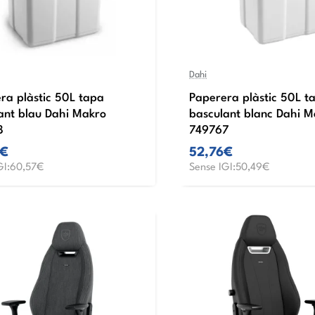
Dahi
ra plàstic 50L tapa
Paperera plàstic 50L t
ant blau Dahi Makro
basculant blanc Dahi M
8
749767
0€
52,76€
GI:60,57€
Sense IGI:50,49€