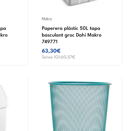
Makro
apa
Paperera plàstic 50L tapa
akro
basculant groc Dahi Makro
749771
63,30€
Sense IGI:60,57€