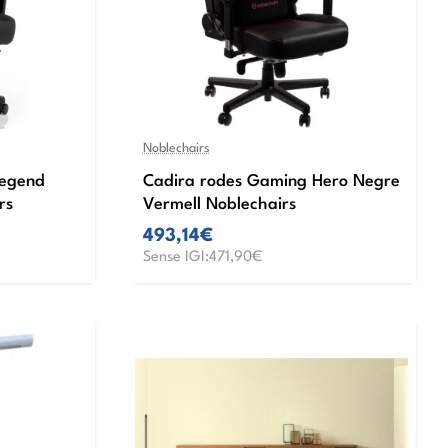
Noblechairs
Legend
Cadira rodes Gaming Hero Negre
rs
Vermell Noblechairs
493,14€
Sense IGI:471,90€