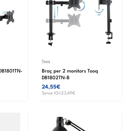
Tooq
 DB1801TN-
Braç per 2 monitors Tooq
DB1802TN-B
24,55€
Sense IGI:23,49€