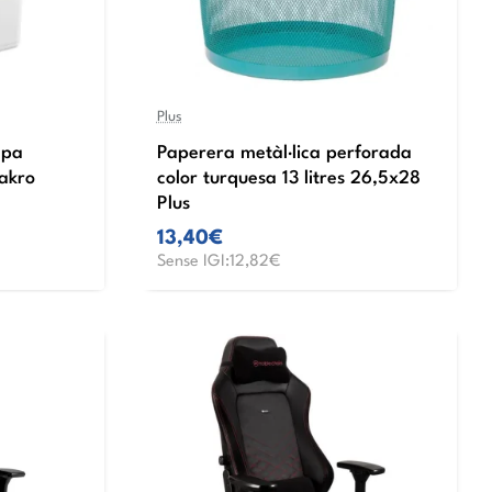
Plus
apa
Paperera metàl·lica perforada
akro
color turquesa 13 litres 26,5x28
Plus
13,40€
Sense IGI:12,82€