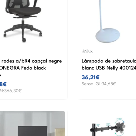
Unilux
 rodes a/bR4 capçal negre
Lámpada de sobretaula
ONEGRA Fedo black
blanc USB Nelly 40012
o
36,21€
78€
Sense IGI:34,65€
GI:366,30€