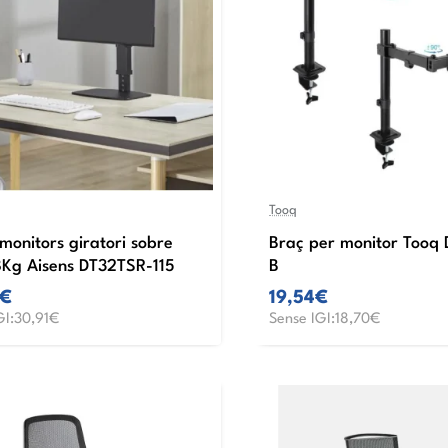
Tooq
 monitors giratori sobre
Braç per monitor Tooq
8Kg Aisens DT32TSR-115
B
0€
19,54€
GI:30,91€
Sense IGI:18,70€