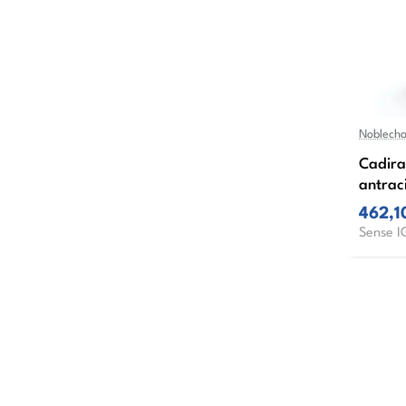
Noblecha
Cadira
antrac
462,1
Sense I