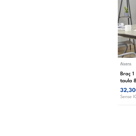
Aisens
Braç 1
taula 
32,3
Sense I