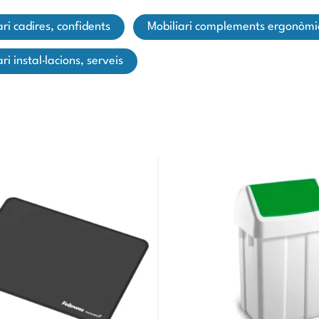
iari cadires, confidents
mobiliari complements ergonòmi
iari instal·lacions, serveis