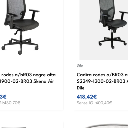
Dile
 rodes a/bR03 negre alta
Cadira rodes a/BR03 a
1900-02-BR03 Skena Air
S2249-1200-02-BR03 A
Dile
33€
418,42€
GI:480,70€
Sense IGI:400,40€