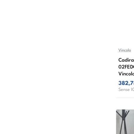
Vincolo
Cadira
02FED
Vincol
382,
Sense I