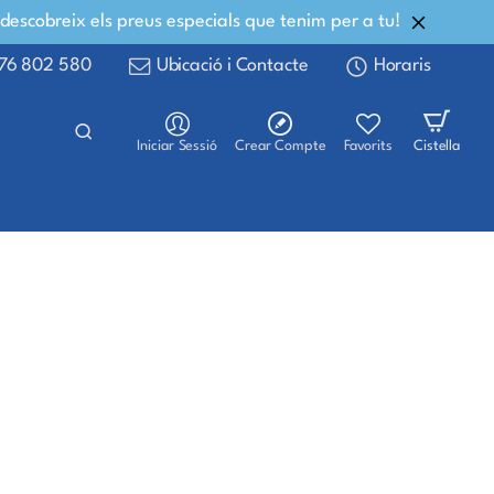
 descobreix els preus especials que tenim per a tu!
76 802 580
Ubicació i Contacte
Horaris
Iniciar Sessió
Crear Compte
Favorits
Cistella