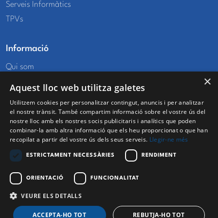
Serveis Informàtics
TPVs
Informació
Qui som
×
Ubicació i contacte
Aquest lloc web utilitza galetes
Utilitzem cookies per personalitzar contingut, anuncis i per analitzar
Zona usuaris
el nostre trànsit. També compartim informació sobre el vostre ús del
nostre lloc amb els nostres socis publicitaris i analítics que poden
El meu compte
combinar-la amb altra informació que els heu proporcionat o que han
Les meves comandes
recopilat a partir del vostre ús dels seus serveis.
Llegir-ne més
Favorits
ESTRICTAMENT NECESSÀRIES
RENDIMENT
ORIENTACIÓ
FUNCIONALITAT
VEURE ELS DETALLS
Tots els drets reservats a Ofijet © 2025
Filtre
ACCEPTA-HO TOT
REBUTJA-HO TOT
Termes i Condicions
Política de privacitat
Política de cookies