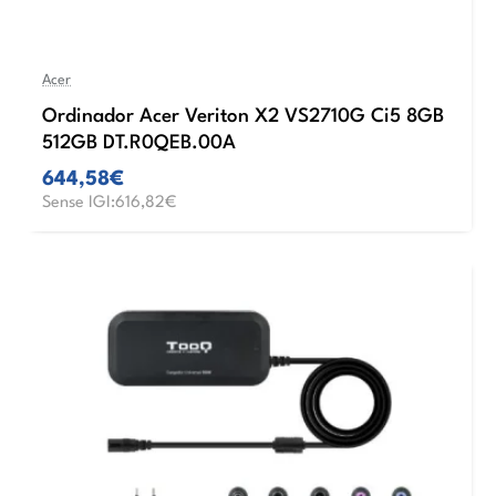
Acer
Ordinador Acer Veriton X2 VS2710G Ci5 8GB
512GB DT.R0QEB.00A
644,58€
Sense IGI:616,82€