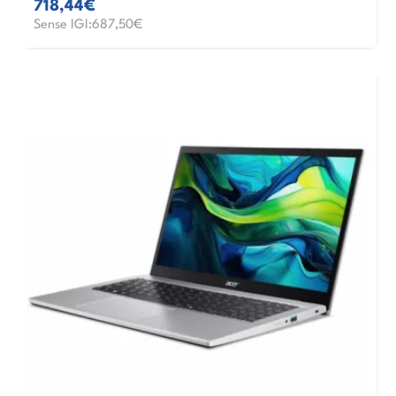
718,44€
Sense IGI:687,50€