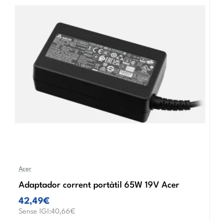
Acer
Adaptador corrent portàtil 65W 19V Acer
42,49€
Sense IGI:40,66€