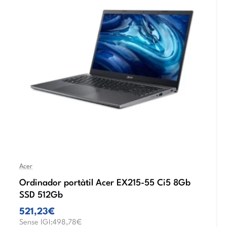
Acer
Ordinador portàtil Acer EX215-55 Ci5 8Gb
SSD 512Gb
521,23€
Sense IGI:498,78€