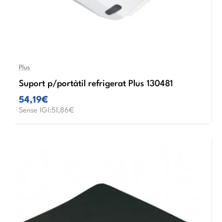
Plus
Suport p/portàtil refrigerat Plus 130481
54,19€
Sense IGI:51,86€