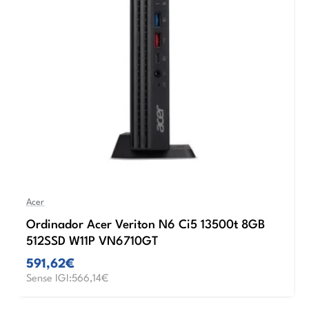
Acer
Ordinador Acer Veriton N6 Ci5 13500t 8GB
512SSD W11P VN6710GT
591,62€
Sense IGI:566,14€