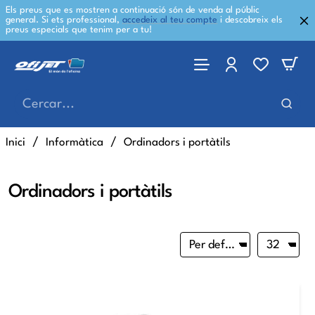
Els preus que es mostren a continuació són de venda al públic
general. Si ets professional,
accedeix al teu compte
i descobreix els
preus especials que tenim per a tu!
Cercar...
home
Inici
Informàtica
Ordinadors i portàtils
Ordinadors i portàtils