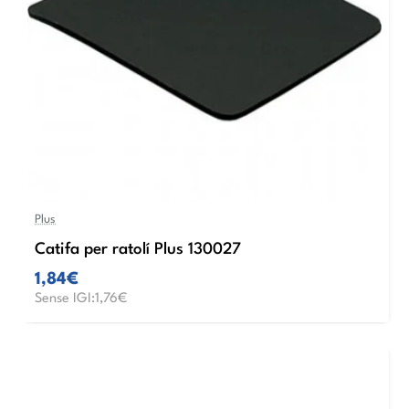
Plus
Catifa per ratolí Plus 130027
1,84€
Sense IGI:1,76€