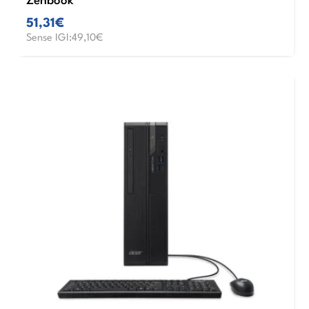
Zenbook
51,31€
Sense IGI:49,10€