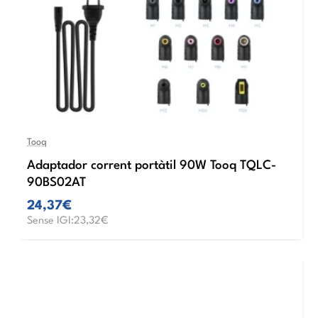
Tooq
Adaptador corrent portàtil 90W Tooq TQLC-
90BS02AT
24,37€
Sense IGI:23,32€