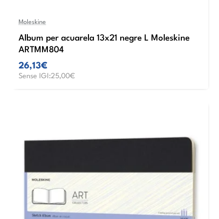
Moleskine
Album per acuarela 13x21 negre L Moleskine
ARTMM804
26,13€
Sense IGI:25,00€