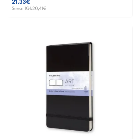
21,33€
Sense IGI:20,41€