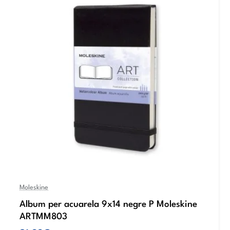
Moleskine
Album per acuarela 9x14 negre P Moleskine
ARTMM803