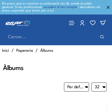
Els preus que es mostren a continuació són de venda al públic
general. Si ets professional,
accedeix al teu compte
i descobreix els
preus especials que tenim per a tu!
Cercar...
home
Inici
Papereria
Àlbums
Àlbums