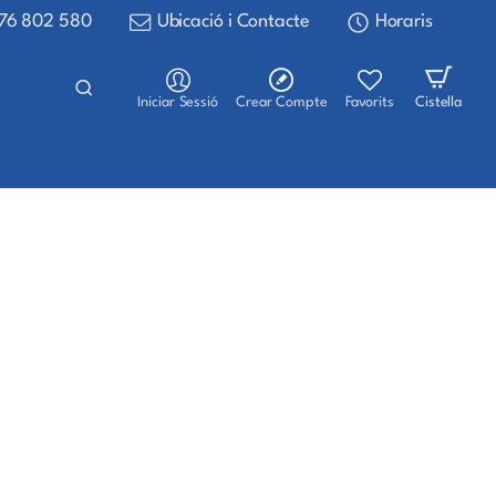
76 802 580
Ubicació i Contacte
Horaris
Iniciar Sessió
Crear Compte
Favorits
Cistella