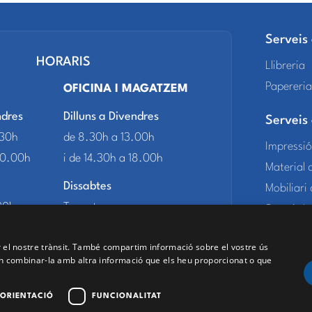
Serveis
HORARIS
Llibreria
Papereria
OFICINA I MAGATZEM
ndres
Dilluns a Divendres
Serveis
.30h
de 8.30h a 13.00h
Impressi
20.00h
i de 14.30h a 18.00h
Material 
Dissabtes
Mobiliari
30h
Tancat
Serveis I
 20.00h
TPVs
ar el nostre trànsit. També compartim informació sobre el vostre ús
oden combinar-la amb altra informació que els heu proporcionat o que
ORIENTACIÓ
FUNCIONALITAT