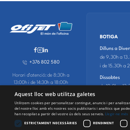
BOTIGA
Dilluns a Dive
de 9.30h a 13
+376 802 580
i de 15.30h a 
Horari d'atenció: de 8:30h a
Dissabtes
13:00h i de 14:30h a 18:00h
de 10.0h a 13.
Aquest lloc web utilitza galetes
i de 16.00h a
Contacte
Utilitzem cookies per personalitzar contingut, anuncis i per analitz
del nostre lloc amb els nostres socis publicitaris i analítics que p
han recopilat a partir del vostre ús dels seus serveis.
Llegir-ne més
ESTRICTAMENT NECESSÀRIES
RENDIMENT