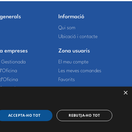
 generals
Informació
Qui som
Ubicació i contacte
 a empreses
Zona usuaris
ó Gestionada
El meu compte
d’Oficina
Les meves comandes
 d’Oficina
Favorits
nformàtics
×
ACCEPTA-HO TOT
REBUTJA-HO TOT