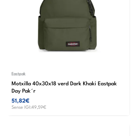
Eastpak
Motxilla 40x30x18 verd Dark Khaki Eastpak
Day Pak´r
51,82€
Sense IGI:49,59€