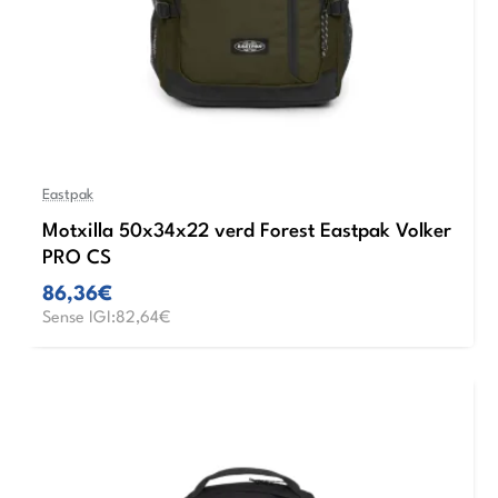
Eastpak
Motxilla 50x34x22 verd Forest Eastpak Volker
PRO CS
86,36€
Sense IGI:82,64€