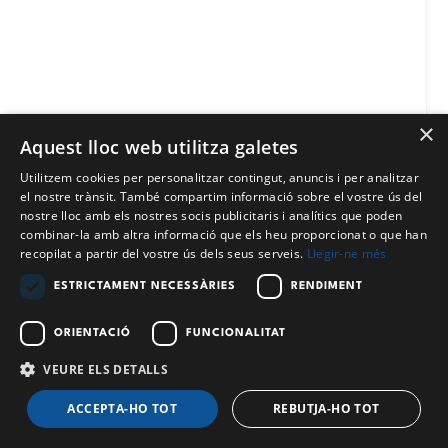
×
Aquest lloc web utilitza galetes
Utilitzem cookies per personalitzar contingut, anuncis i per analitzar
el nostre trànsit. També compartim informació sobre el vostre ús del
nostre lloc amb els nostres socis publicitaris i analítics que poden
combinar-la amb altra informació que els heu proporcionat o que han
recopilat a partir del vostre ús dels seus serveis.
Llegir-ne més
ESTRICTAMENT NECESSÀRIES
RENDIMENT
Eastpak
Estoig 1 cremallera vermell Wine Burgundy
ORIENTACIÓ
FUNCIONALITAT
Eastpak Oval Single
VEURE ELS DETALLS
19,87€
Filtre
Sense IGI:19,01€
ACCEPTA-HO TOT
REBUTJA-HO TOT