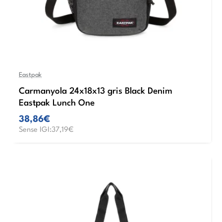
Eastpak
Carmanyola 24x18x13 gris Black Denim
Eastpak Lunch One
38,86€
Sense IGI:37,19€