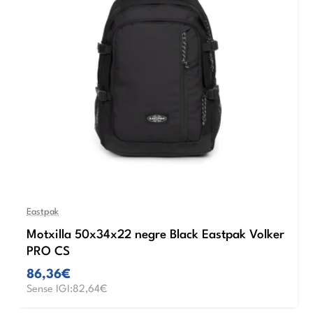
Eastpak
Motxilla 50x34x22 negre Black Eastpak Volker
PRO CS
86,36€
Sense IGI:82,64€