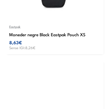
Eastpak
Moneder negre Black Eastpak Pouch XS
8,63€
Sense IGI:8,26€