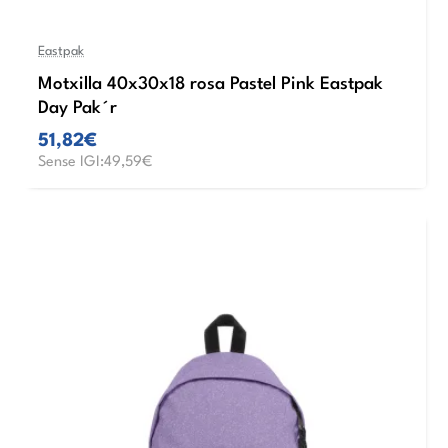
Eastpak
Motxilla 40x30x18 rosa Pastel Pink Eastpak
Day Pak´r
51,82€
Sense IGI:49,59€