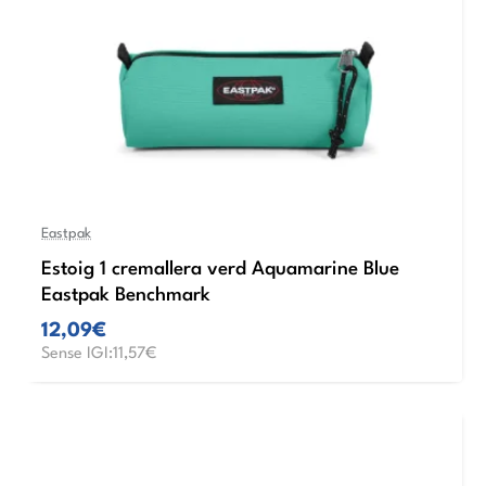
Eastpak
Estoig 1 cremallera verd Aquamarine Blue
Eastpak Benchmark
12,09€
Sense IGI:11,57€