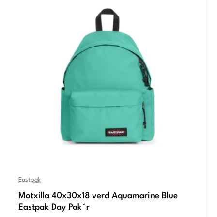
Eastpak
Motxilla 40x30x18 verd Aquamarine Blue
Eastpak Day Pak´r