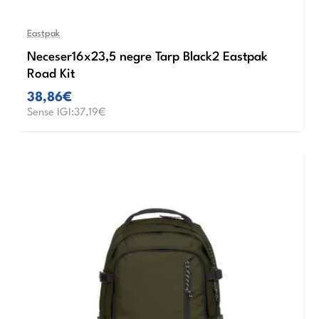
Eastpak
Neceser16x23,5 negre Tarp Black2 Eastpak
Road Kit
38,86€
Sense IGI:37,19€