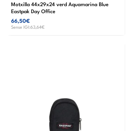
Motxilla 44x29x24 verd Aquamarina Blue
Eastpak Day Office
66,50€
Sense IGI:63,64€