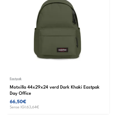
Eastpak
Motxilla 44x29x24 verd Dark Khaki Eastpak
Day Office
66,50€
Sense IGI:63,64€