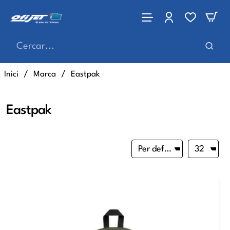
Cercar...
home
Inici
Marca
Eastpak
Eastpak