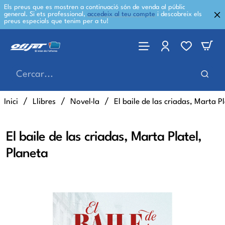
Els preus que es mostren a continuació són de venda al públic
general. Si ets professional,
accedeix al teu compte
i descobreix els
preus especials que tenim per a tu!
Cercar...
home
Inici
Llibres
Novel·la
El baile de las criadas, Marta P
El baile de las criadas, Marta Platel,
Planeta