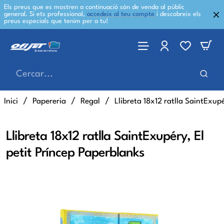
Els preus que es mostren a continuació són de venda al públic
general. Si ets professional,
accedeix al teu compte
i descobreix els
preus especials que tenim per a tu!
Cercar...
home
Inici
Papereria
Regal
Llibreta 18x12 ratlla SaintExup
Llibreta 18x12 ratlla SaintExupéry, El
petit Príncep Paperblanks