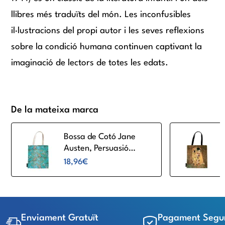
llibres més traduïts del món. Les inconfusibles
il·lustracions del propi autor i les seves reflexions
sobre la condició humana continuen captivant la
imaginació de lectors de totes les edats.
De la mateixa marca
Bossa de Cotó Jane
Austen, Persuasió
Paperblanks PA9940-6
18,96€
Enviament Gratuït
Pagament Segu