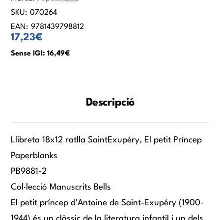
SKU:
070264
EAN:
9781439798812
17,23€
Sense IGI: 16,49€
Descripció
Llibreta 18x12 ratlla SaintExupéry, El petit Príncep
Paperblanks
PB9881-2
Col·lecció Manuscrits Bells
El petit príncep d'Antoine de Saint-Exupéry (1900-
1944) és un clàssic de la literatura infantil i un dels