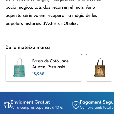
poció màgica, tots dos recorren el món. Amb
aquesta sèrie volem recuperar la màgia de les
populars històries d'Astèrix i Obèlix.
De la mateixa marca
Bossa de Cotó Jane
Austen, Persuasió
Paperblanks PA9940-6
18,96€
Enviament Gratuït
Pagament Segu
Per a compres superiors a 10 €
Compra amb total c