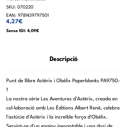
SKU:
070220
EAN:
9781439797501
4,27€
Sense IGI: 4,09€
Descripció
Punt de llibre Astèrix i Obèlix Paperblanks PA9750-
1
La nostra sèrie Les Aventures d'Astèrix, creada en
col·laboració amb Les Éditions Albert René, celebra
l'astúcia d'Astèrix i la increïble força d'Obèlix.
Servint-se d'un enginy inesgotable i una dosi de