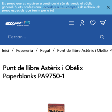
Els preus que es mostren a continuació són de venda al públic
general. Si ets professional,
accedeix al teu compte
i descobreix els
preus especials que tenim per a tu!
Cercar...
home
Inici
Papereria
Regal
Punt de llibre Astèrix i Obèlix
Punt de llibre Astèrix i Obèlix
Paperblanks PA9750-1