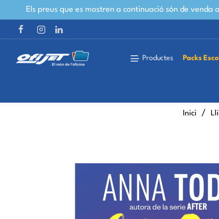
Els preus que es mostren a continuació són de venda al
Productes
Packs Esco
home
Inici
Ll