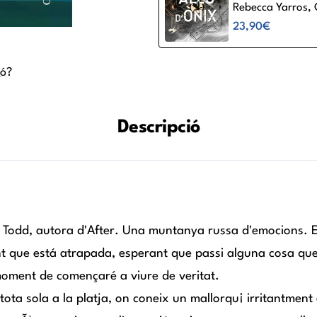
Rebecca Yarros,
CAT
23,90€
ió?
Descripció
 Todd, autora d'After. Una muntanya russa d'emocions. E
nt que está atrapada, esperant que passi alguna cosa que 
 moment de començaré a viure de veritat.
 tota sola a la platja, on coneix un mallorqu¡ irritantment 