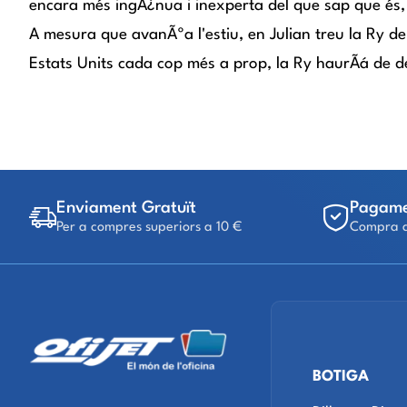
encara més ingÃ¿nua i inexperta del que sap que és, p
A mesura que avanÃºa l'estiu, en Julian treu la Ry d
Estats Units cada cop més a prop, la Ry haurÃá de dec
Enviament Gratuït
Pagame
Per a compres superiors a 10 €
Compra a
BOTIGA