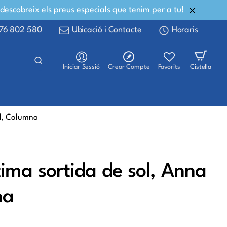
 descobreix els preus especials que tenim per a tu!
76 802 580
Ubicació i Contacte
Horaris
Iniciar Sessió
Crear Compte
Favorits
Cistella
dd, Columna
tima sortida de sol, Anna
na