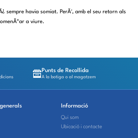
uÃ¿ sempre havia somiat. PerÃ², amb el seu retorn als
 comenÃºar a viure.
Punts de Recollida
dicions
A la botiga o al magatzem
 generals
Informació
Qui som
Ubicació i contacte