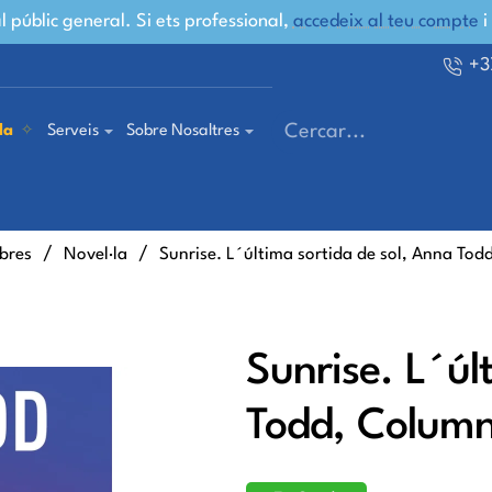
 públic general. Si ets professional,
accedeix al teu compte
i
+3
la
Serveis
Sobre Nosaltres
Cercar...
ibres
Novel·la
Sunrise. L´última sortida de sol, Anna To
Sunrise. L´úl
Todd, Colum