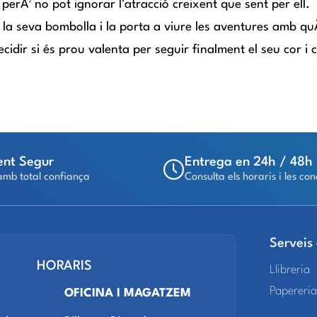
erÃ² no pot ignorar l'atracció creixent que sent per ell.
e la seva bombolla i la porta a viure les aventures amb q
idir si és prou valenta per seguir finalment el seu cor i
nt Segur
Entrega en 24h / 48h
mb total confiança
Consulta els horaris i les con
Serveis
HORARIS
Llibreria
Papereria
OFICINA I MAGATZEM