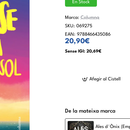
En Stock
Marca:
Columna
SKU:
069275
EAN:
9788466435086
20,90€
Sense IGI: 20,69€
Afegir al Cistell
De la mateixa marca
Ales d´Ònix (Emp