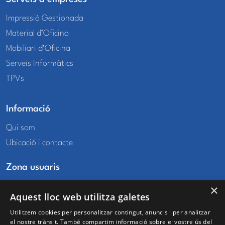
Impressió Gestionada
Material d’Oficina
Mobiliari d’Oficina
Serveis Informàtics
TPVs
Informació
Qui som
Ubicació i contacte
Zona usuaris
El meu compte
×
Aquest lloc web utilitza galetes
Les meves comandes
Utilitzem cookies per personalitzar contingut, anuncis i per analitzar
Favorits
el nostre trànsit. També compartim informació sobre el vostre ús del