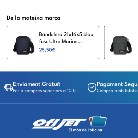
De la mateixa marca
Bandolera 21x16x5 blau
fosc Ultra Marine
Eastpak The One
25,50€
Enviament Gratuït
Pagament Segu
Per a compres superiors a 10 €
Compra amb total c