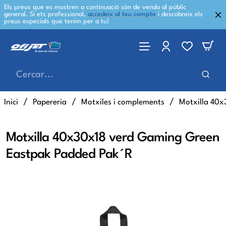
Els preus que es mostren a continuació són de venda al públic
general. Si ets professional,
accedeix al teu compte
i descobreix els
preus especials que tenim per a tu!
Cercar...
home
Inici
Papereria
Motxiles i complements
Motxilla 40x
Motxilla 40x30x18 verd Gaming Green
Eastpak Padded Pak´R