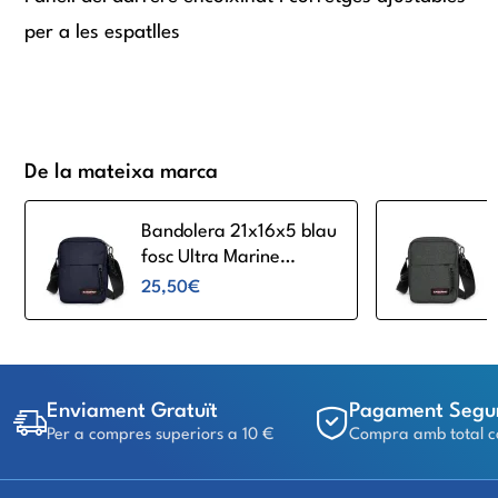
per a les espatlles
De la mateixa marca
Bandolera 21x16x5 blau
fosc Ultra Marine
Eastpak The One
25,50€
Enviament Gratuït
Pagament Segu
Per a compres superiors a 10 €
Compra amb total c