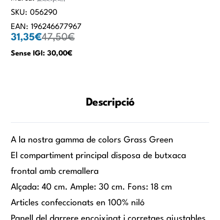
SKU:
056290
EAN:
196246677967
31,35€
47,50€
Sense IGI: 30,00€
Descripció
A la nostra gamma de colors Grass Green
El compartiment principal disposa de butxaca
frontal amb cremallera
Alçada: 40 cm. Ample: 30 cm. Fons: 18 cm
Articles confeccionats en 100% niló
Panell del darrere encoixinat i corretges ajustables