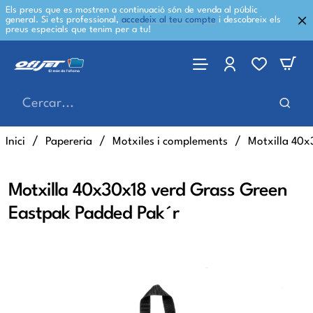
Els preus que es mostren a continuació són de venda al públic
general. Si ets professional,
accedeix al teu compte
i descobreix els
preus especials que tenim per a tu!
Cercar...
home
Inici
Papereria
Motxiles i complements
Motxilla 40x
Motxilla 40x30x18 verd Grass Green
Eastpak Padded Pak´r